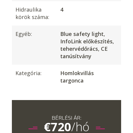
Hidraulika
4
körök száma:
Egyéb:
Blue safety light,
InfoLink előkészítés,
tehervédőrács, CE
tanúsítvány
Kategória:
Homlokvillás
targonca
BÉRLÉSI ÁR:
€
720
/hó