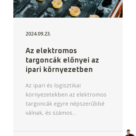
2024.09.23.
Az elektromos
targoncák előnyei az
ipari környezetben
Az ipari és logisztikai
környezetekben az elektromos
targoncák egyre népszerűbbé
válnak, és számos…