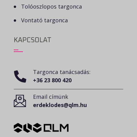
Tolóoszlopos targonca
Vontató targonca
KAPCSOLAT
Targonca tanácsadás:
+36 23 800 420
Email címünk
erdeklodes@qlm.hu