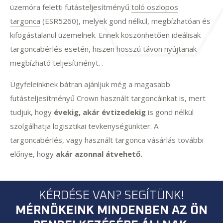
üzemóra feletti futásteljesítményű
toló oszlopos
targonca
(ESR5260), melyek gond nélkül, megbízhatóan és
kifogástalanul üzemelnek. Ennek köszönhetően ideálisak
targoncabérlés esetén, hiszen hosszú távon nyújtanak
megbízható teljesítményt. .
Ügyfeleinknek bátran ajánljuk még a magasabb
futásteljesítményű Crown használt targoncáinkat is, mert
tudjuk, hogy
évekig, akár évtizedekig
is gond nélkül
szolgálhatja logisztikai tevkenységünkter. A
targoncabérlés, vagy használt targonca vásárlás további
előnye, hogy
akár azonnal átvehető.
KÉRDÉSE VAN? SEGÍTÜNK!
MÉRNÖKEINK MINDENBEN AZ ÖN