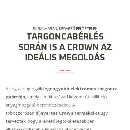
RUGALMASAN, KEDVEZŐ FELTÉTELEK
TARGONCABÉRLÉS
SORÁN IS A CROWN AZ
IDEÁLIS MEGOLDÁS
A cég a világ egyik
legnagyobb elektromos targonca
gyártója
, amely a múlt század közepe óta állít elő
anyagmozgató berendezéseket. A
többszörösen
díjnyertes Crown termék
eket úgy
tervezték, hogy a lehető legtökéletesebben
alkalmazkodjanak a felhasználók igényeihez.