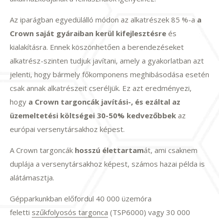
Az iparágban egyedülálló módon az alkatrészek 85 %-a
a
Crown saját gyáraiban kerül kifejlesztésre
és
kialakításra. Ennek köszönhetően a berendezéseket
alkatrész-szinten tudjuk javítani, amely a gyakorlatban azt
jelenti, hogy bármely főkomponens meghibásodása esetén
csak annak alkatrészeit cseréljük. Ez azt eredményezi,
hogy
a Crown targoncák javítási-, és ezáltal az
üzemeltetési költségei 30-50% kedvezőbbek
az
európai versenytársakhoz képest.
A Crown targoncák
hosszú élettartam
át, ami csaknem
duplája a versenytársakhoz képest, számos hazai példa is
alátámasztja.
Gépparkunkban előfordul 40 000 üzemóra
feletti
szűkfolyosós targonca
(TSP6000) vagy 30 000