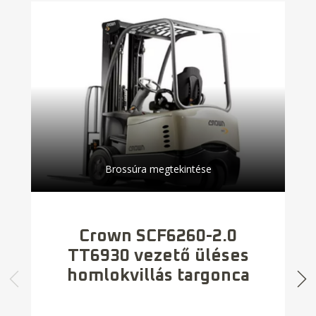
Brossúra megtekintése
Crown SCF6260-2.0
TT6930 vezető üléses
homlokvillás targonca