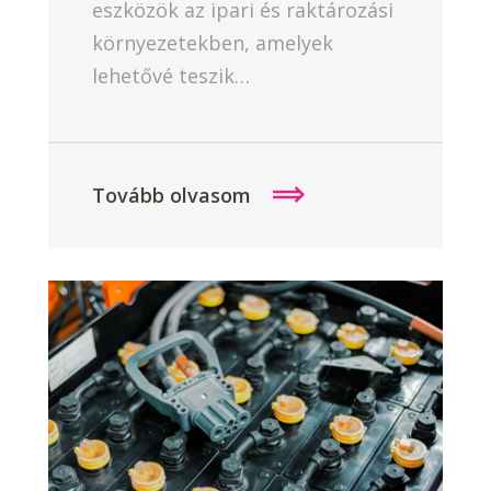
eszközök az ipari és raktározási
környezetekben, amelyek
lehetővé teszik…
Tovább olvasom