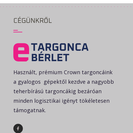
CÉGÜNKRŐL
Használt, prémium Crown targoncáink
a gyalogos gépektől kezdve a nagyobb
teherbírású targoncákig bezáróan
minden logisztikai igényt tökéletesen
támogatnak.