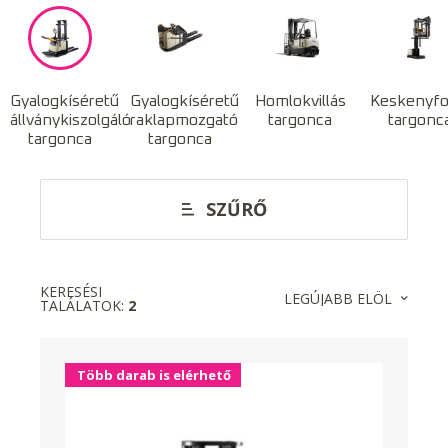
Gyalogkíséretű
Gyalogkíséretű
Homlokvillás
Keskenyfo
állványkiszolgáló
raklapmozgató
targonca
targonc
targonca
targonca
SZŰRŐ
KERESÉSI
LEGÚJABB ELÖL
TALÁLATOK:
2
Több darab is elérhető