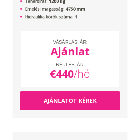
Teherbírás:
1200
kg
Emelési magasság:
4750
mm
Hidraulika körök száma:
1
VÁSÁRLÁSI ÁR:
Ajánlat
BÉRLÉSI ÁR:
€
440
/hó
AJÁNLATOT KÉREK