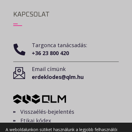
KAPCSOLAT
Targonca tanácsadás:
+36 23 800 420
Email címünk
erdeklodes@qlm.hu
Visszaélés-bejelentés
Etikai kódex
A weboldalunkon sütiket használunk a legjobb felhasználói