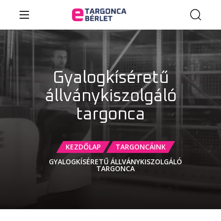
Gyalogkíséretű
állványkiszolgáló
targonca
KEZDŐLAP
TARGONCÁINK
GYALOGKÍSÉRETŰ ÁLLVÁNYKISZOLGÁLÓ
TARGONCA