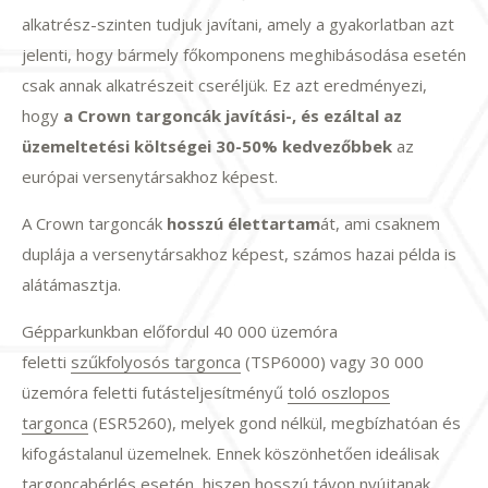
alkatrész-szinten tudjuk javítani, amely a gyakorlatban azt
jelenti, hogy bármely főkomponens meghibásodása esetén
csak annak alkatrészeit cseréljük. Ez azt eredményezi,
hogy
a Crown targoncák javítási-, és ezáltal az
üzemeltetési költségei 30-50% kedvezőbbek
az
európai versenytársakhoz képest.
A Crown targoncák
hosszú élettartam
át, ami csaknem
duplája a versenytársakhoz képest, számos hazai példa is
alátámasztja.
Gépparkunkban előfordul 40 000 üzemóra
feletti
szűkfolyosós targonca
(TSP6000) vagy 30 000
üzemóra feletti futásteljesítményű
toló oszlopos
targonca
(ESR5260), melyek gond nélkül, megbízhatóan és
kifogástalanul üzemelnek. Ennek köszönhetően ideálisak
targoncabérlés esetén, hiszen hosszú távon nyújtanak