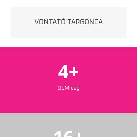
VONTATÓ TARGONCA
4
+
QLM cég