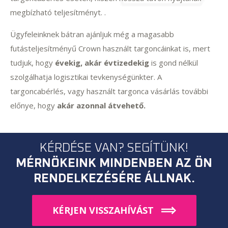
megbízható teljesítményt. .
Ügyfeleinknek bátran ajánljuk még a magasabb
futásteljesítményű Crown használt targoncáinkat is, mert
tudjuk, hogy
évekig, akár évtizedekig
is gond nélkül
szolgálhatja logisztikai tevkenységünkter. A
targoncabérlés, vagy használt targonca vásárlás további
előnye, hogy
akár azonnal átvehető.
KÉRDÉSE VAN? SEGÍTÜNK!
MÉRNÖKEINK MINDENBEN AZ ÖN
RENDELKEZÉSÉRE ÁLLNAK.
KÉRJEN VISSZAHÍVÁST