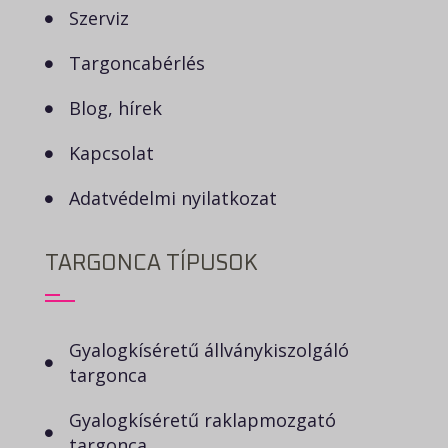
Szerviz
Targoncabérlés
Blog, hírek
Kapcsolat
Adatvédelmi nyilatkozat
TARGONCA TÍPUSOK
Gyalogkíséretű állványkiszolgáló
targonca
Gyalogkíséretű raklapmozgató
targonca