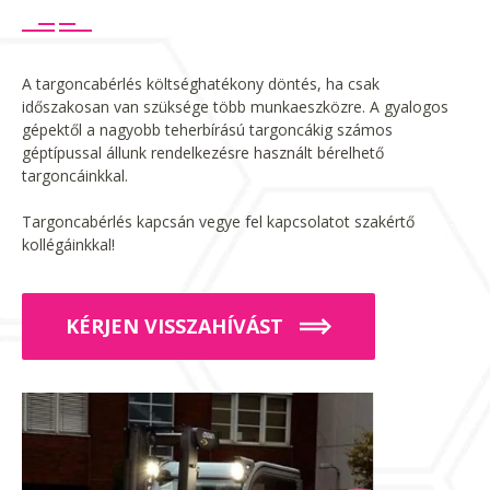
A targoncabérlés költséghatékony döntés, ha csak
időszakosan van szüksége több munkaeszközre. A gyalogos
gépektől a nagyobb teherbírású targoncákig számos
géptípussal állunk rendelkezésre használt bérelhető
targoncáinkkal.
Targoncabérlés kapcsán vegye fel kapcsolatot szakértő
kollégáinkkal!
KÉRJEN VISSZAHÍVÁST