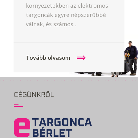
környezetekben az elektromos
targoncák egyre népszerűbbé
válnak, és számos…
Tovább olvasom
CÉGÜNKRŐL