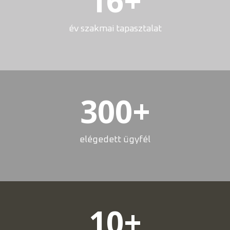
16
+
év szakmai tapasztalat
300
+
elégedett ügyfél
10
+