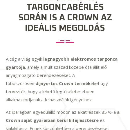
TARGONCABÉRLÉS
SORÁN IS A CROWN AZ
IDEÁLIS MEGOLDÁS
A cég a világ egyik
legnagyobb elektromos targonca
gyártója
, amely a múlt század közepe óta állít elő
anyagmozgató berendezéseket. A
többszörösen
díjnyertes Crown termék
eket úgy
tervezték, hogy a lehető legtökéletesebben
alkalmazkodjanak a felhasználók igényeihez.
Az iparágban egyedülálló módon az alkatrészek 85 %-a
a
Crown saját gyáraiban kerül kifejlesztésre
és
kialakításra. Ennek köszönhetően a berendezéseket