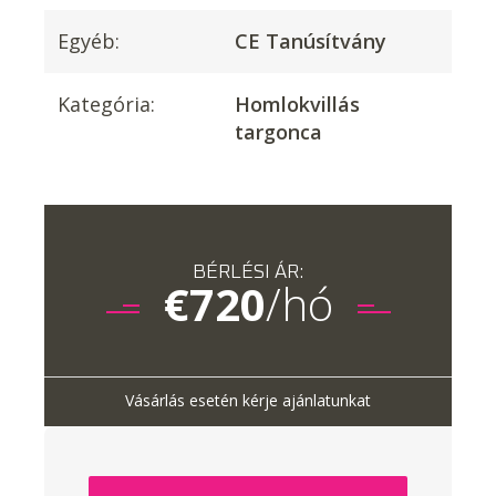
Egyéb:
CE Tanúsítvány
Kategória:
Homlokvillás
targonca
BÉRLÉSI ÁR:
€
720
/hó
Vásárlás esetén kérje ajánlatunkat