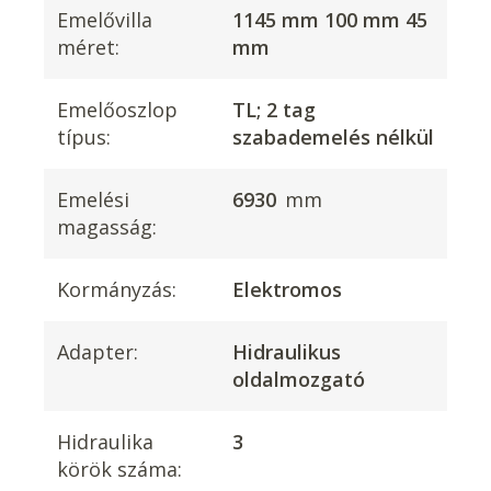
Emelővilla
1145 mm 100 mm 45
méret:
mm
Emelőoszlop
TL; 2 tag
típus:
szabademelés nélkül
Emelési
6930
mm
magasság:
Kormányzás:
Elektromos
Adapter:
Hidraulikus
oldalmozgató
Hidraulika
3
körök száma: