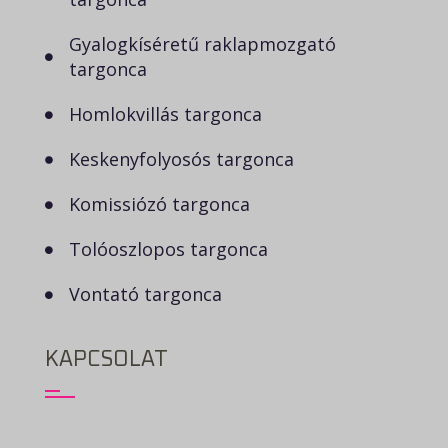
Gyalogkíséretű raklapmozgató
targonca
Homlokvillás targonca
Keskenyfolyosós targonca
Komissiózó targonca
Tolóoszlopos targonca
Vontató targonca
KAPCSOLAT