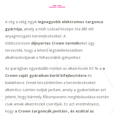
A cég a világ egyik
legnagyobb elektromos targonca
gyártója
, amely a múlt század közepe óta állít elő
anyagmozgató berendezéseket. A
többszörösen
díjnyertes Crown termék
eket úgy
tervezték, hogy a lehető legtökéletesebben
alkalmazkodjanak a felhasználók igényeihez.
Az iparágban egyedülálló módon az alkatrészek 85 %-a
a
Crown saját gyáraiban kerül kifejlesztésre
és
kialakításra. Ennek köszönhetően a berendezéseket
alkatrész-szinten tudjuk javítani, amely a gyakorlatban azt
jelenti, hogy bármely főkomponens meghibásodása esetén
csak annak alkatrészeit cseréljük. Ez azt eredményezi,
hogy
a Crown targoncák javítási-, és ezáltal az