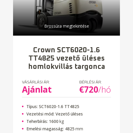
Brossúra megtekintése
Crown SCT6020-1.6
TT4825 vezető üléses
homlokvillás targonca
VÁSÁRLÁSI ÁR:
BÉRLÉSI ÁR:
Ajánlat
€
720
/hó
Típus:
SCT6020-1.6 TT4825
Vezetési mód:
Vezető üléses
Teherbírás:
1600
kg
Emelési magasság:
4825
mm