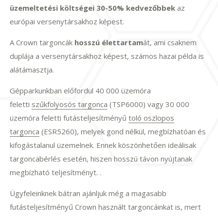
üzemeltetési költségei 30-50% kedvezőbbek
az
európai versenytársakhoz képest.
A Crown targoncák
hosszú élettartam
át, ami csaknem
duplája a versenytársakhoz képest, számos hazai példa is
alátámasztja.
Gépparkunkban előfordul 40 000 üzemóra
feletti
szűkfolyosós targonca
(TSP6000) vagy 30 000
üzemóra feletti futásteljesítményű
toló oszlopos
targonca
(ESR5260), melyek gond nélkül, megbízhatóan és
kifogástalanul üzemelnek. Ennek köszönhetően ideálisak
targoncabérlés esetén, hiszen hosszú távon nyújtanak
megbízható teljesítményt. .
Ügyfeleinknek bátran ajánljuk még a magasabb
futásteljesítményű Crown használt targoncáinkat is, mert