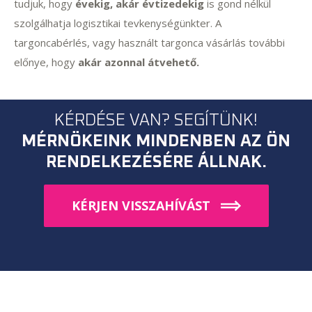
tudjuk, hogy
évekig, akár évtizedekig
is gond nélkül
szolgálhatja logisztikai tevkenységünkter. A
targoncabérlés, vagy használt targonca vásárlás további
előnye, hogy
akár azonnal átvehető.
KÉRDÉSE VAN? SEGÍTÜNK!
MÉRNÖKEINK MINDENBEN AZ ÖN
RENDELKEZÉSÉRE ÁLLNAK.
KÉRJEN VISSZAHÍVÁST