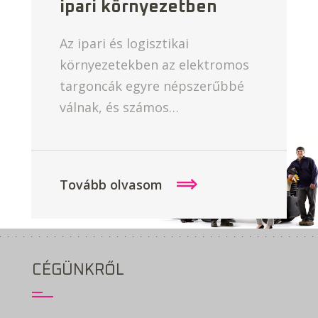
ipari környezetben
Az ipari és logisztikai
környezetekben az elektromos
targoncák egyre népszerűbbé
válnak, és számos…
Tovább olvasom
CÉGÜNKRŐL