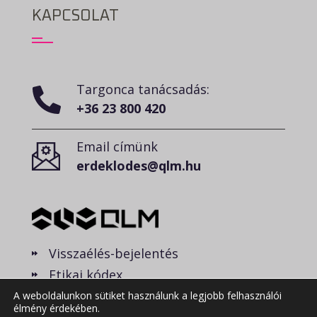
KAPCSOLAT
Targonca tanácsadás:
+36 23 800 420
Email címünk
erdeklodes@qlm.hu
Visszaélés-bejelentés
Etikai kódex
A weboldalunkon sütiket használunk a legjobb felhasználói
élmény érdekében.