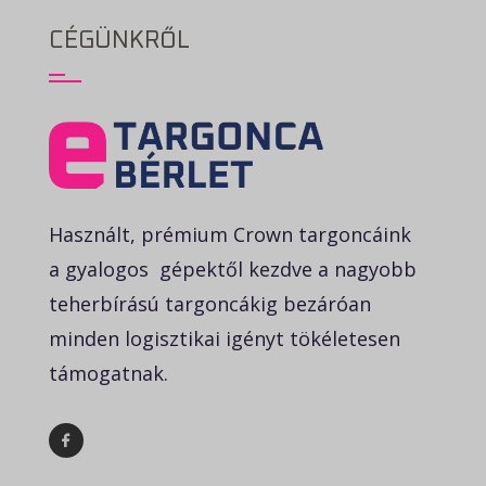
CÉGÜNKRŐL
Használt, prémium Crown targoncáink
a gyalogos gépektől kezdve a nagyobb
teherbírású targoncákig bezáróan
minden logisztikai igényt tökéletesen
támogatnak.